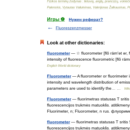
Fizikos
terminų
žodynas
:
lietuvių
,
anglų
,
prancūzų
,
vokieči
Palenskis
,
Vytautas
Valiukėnas
,
Valerijonas
Žalkauskas
,
P
Игры ⚽
Нужен реферат?
Fluoreszenzmesser
Look at other dictionaries:
fluorometer
— ☆ fluorometer [flô räm′ət ər, 
intensity of fluorescence fluorometric [flô räm
English World dictionary
Fluorometer
— A fluorometer or fluorimeter 
intensity and wavelength distribution of emiss
parameters are used to identify the… …
Wik
Fluorometer
— fluorimetras statusas T sritis 
fluorescencijos trukmės matuoklis. atitikmeny
Fluorimeter, n; Fluorometer, n rus. флуо
fluorometer
— fluorimetras statusas T sritis 
fluorescencijos trukmės matuoklis. atitikmeny