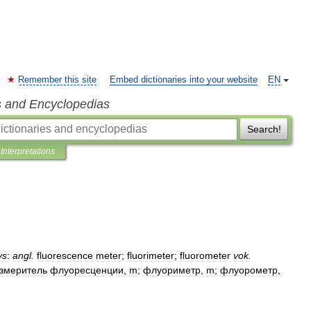
Remember this site
Embed dictionaries into your website
EN
s and Encyclopedias
Search!
Interpretations
ys
:
angl
.
fluorescence
meter
;
fluorimeter
;
fluorometer
vok
.
змеритель
флуоресценции
,
m
;
флуориметр
,
m
;
флуорометр
,