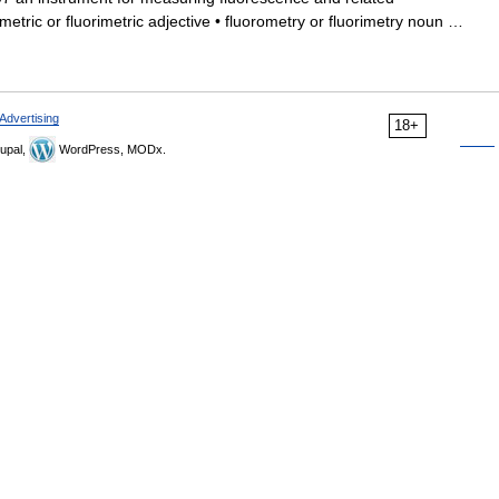
metric or fluorimetric adjective • fluorometry or fluorimetry noun …
Advertising
18+
upal,
WordPress, MODx.