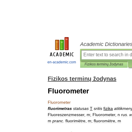
Academic Dictionarie
en-academic.com
Fizikos terminų žodynas
Fizikos terminų žodynas
Fluorometer
Fluorometer
fluorimetras
statusas
T
sritis
fizika
atitikmen
Fluoreszenzmesser
,
m
;
Fluorometer
,
n
rus
.
и
m
pranc
.
fluorimètre
,
m
;
fluoromètre
,
m