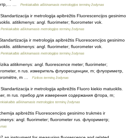
риметр,… …
Penkiakalbis aiškinamasis metrologijos terminų žodynas
 Standartizacija ir metrologija apibrėžtis Fluorescencijos gesinimo
klis. atitikmenys: angl. fluorimeter; fluorometer vok.
…
Penkiakalbis aiškinamasis metrologijos terminų žodynas
Standartizacija ir metrologija apibrėžtis Fluorescencijos gesinimo
klis. atitikmenys: angl. fluorimeter; fluorometer vok.
…
Penkiakalbis aiškinamasis metrologijos terminų žodynas
fizika atitikmenys: angl. fluorescence meter; fluorimeter;
uorometer, n rus. измеритель флуоресценции, m; флуориметр,
luoromètre, m …
Fizikos terminų žodynas
Standartizacija ir metrologija apibrėžtis Fluoro kiekio matuoklis.
esser, m rus. прибор для измерения содержания фтора, m;
nkiakalbis aiškinamasis metrologijos terminų žodynas
 chemija apibrėžtis Fluorescencijos gesinimo trukmės ir
ikmenys: angl. fluorimeter; fluorometer rus. флуориметр;
dynas
7 an instrument for measuring fluorescence and related