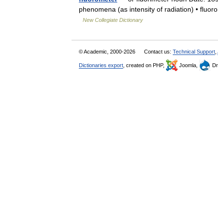
phenomena (as intensity of radiation) • fluoro
New Collegiate Dictionary
© Academic, 2000-2026
Contact us:
Technical Support
,
Dictionaries export
, created on PHP,
Joomla,
Dr