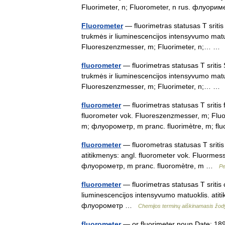
Fluorimeter, n; Fluorometer, n rus. флуо
Fluorometer
— fluorimetras statusas T sritis
trukmės ir liuminescencijos intensyvumo matuo
Fluoreszenzmesser, m; Fluorimeter, n;… 
fluorometer
— fluorimetras statusas T sritis 
trukmės ir liuminescencijos intensyvumo matuo
Fluoreszenzmesser, m; Fluorimeter, n;… 
fluorometer
— fluorimetras statusas T sritis 
fluorometer vok. Fluoreszenzmesser, m; Fl
m; флуорометр, m pranc. fluorimètre, m; f
fluorometer
— fluorometras statusas T sritis 
atitikmenys: angl. fluorometer vok. Fluorm
флуорометр, m pranc. fluoromètre, m …
Pe
fluorometer
— fluorimetras statusas T sritis
liuminescencijos intensyvumo matuoklis. atit
флуорометр …
Chemijos terminų aiškinamasis žo
fluorometer
— or fluorimeter noun Date: 189