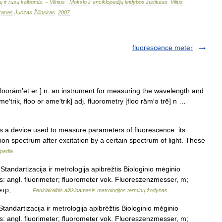
ų
ir
rusų
kalbomis
. –
Vilnius
:
Mokslo
ir
enciklopedijų
leidybos
institutas
.
Vilius
ranas
Juozas
Žilinskas
.
2007
.
fluorescence meter
flooräm′ət ər ] n. an instrument for measuring the wavelength and
me′trik, floo ər əme′trik] adj. fluorometry [floo räm′ə trē] n …
is a device used to measure parameters of fluorescence: its
ion spectrum after excitation by a certain spectrum of light. These
ipedia
Standartizacija ir metrologija apibrėžtis Biologinio mėginio
s: angl. fluorimeter; fluorometer vok. Fluoreszenzmesser, m;
риметр,… …
Penkiakalbis aiškinamasis metrologijos terminų žodynas
Standartizacija ir metrologija apibrėžtis Biologinio mėginio
s: angl. fluorimeter; fluorometer vok. Fluoreszenzmesser, m;